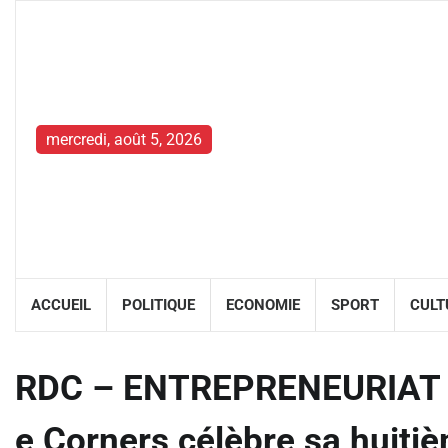
Skip
to
content
mercredi, août 5, 2026
ACCUEIL
POLITIQUE
ECONOMIE
SPORT
CULT
RDC – ENTREPRENEURIAT :
e Corners célèbre sa huiti