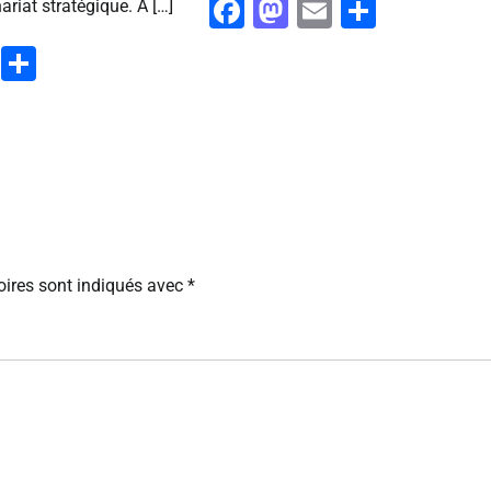
Facebook
Mastodon
Email
Partag
ariat stratégique. À […]
ook
stodon
Email
Partager
ires sont indiqués avec
*