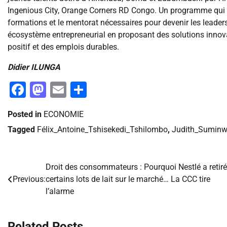
Ingenious City, Orange Corners RD Congo. Un programme qui ac
formations et le mentorat nécessaires pour devenir les leade
écosystème entrepreneurial en proposant des solutions innov
positif et des emplois durables.
Didier ILUNGA
Facebook
Mastodon
Email
Partager
Posted in
ECONOMIE
Tagged
Félix_Antoine_Tshisekedi_Tshilombo
,
Judith_Suminw
Droit des consommateurs : Pourquoi Nestlé a retiré
Navigation
Previous:
certains lots de lait sur le marché… La CCC tire
de
l’alarme
l’article
Related Posts