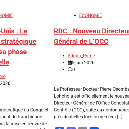
NOMIE
ECONOMIE
Unis : Le
RDC : Nouveau Directeu
 stratégique
Général de L’OCC
 sa phase
Admin_Prime
lle
5 juin 2026
0
ime
r 2026
Le Professeur Docteur Pierre Osomb
Lohohola est officiellement le nouve
Directeur Général de l’Office Congola
mocratique du Congo et
Contrôle (OCC), suite aux ordonnanc
ennent de franchir une
présidentielles lues le mercredi […]
ans la mise en œuvre de