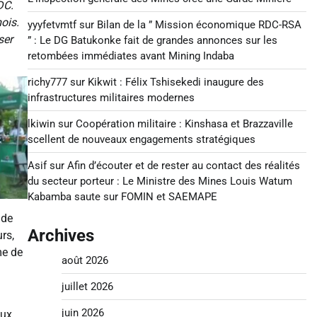
DC.
ois.
yyyfetvmtf
sur
Bilan de la ” Mission économique RDC-RSA
ser
” : Le DG Batukonke fait de grandes annonces sur les
retombées immédiates avant Mining Indaba
richy777
sur
Kikwit : Félix Tshisekedi inaugure des
infrastructures militaires modernes
lkiwin
sur
Coopération militaire : Kinshasa et Brazzaville
scellent de nouveaux engagements stratégiques
Asif
sur
Afin d’écouter et de rester au contact des réalités
du secteur porteur : Le Ministre des Mines Louis Watum
Kabamba saute sur FOMIN et SAEMAPE
 de
Archives
rs,
me de
août 2026
juillet 2026
juin 2026
aux