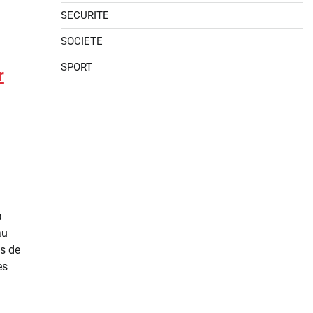
SECURITE
SOCIETE
SPORT
r
a
au
is de
es