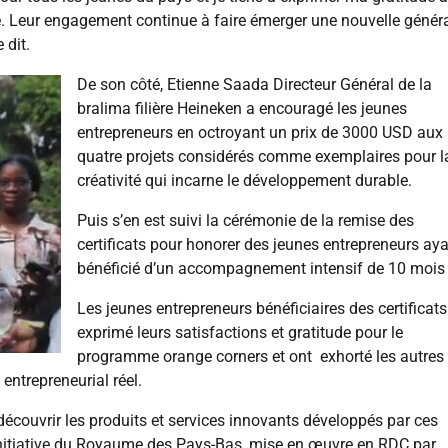
ive. Leur engagement continue à faire émerger une nouvelle génér
 dit.
De son côté, Etienne Saada Directeur Général de la
bralima filière Heineken a encouragé les jeunes
entrepreneurs en octroyant un prix de 3000 USD aux
quatre projets considérés comme exemplaires pour l
créativité qui incarne le développement durable.
Puis s’en est suivi la cérémonie de la remise des
certificats pour honorer des jeunes entrepreneurs ay
bénéficié d’un accompagnement intensif de 10 mois
Les jeunes entrepreneurs bénéficiaires des certificats
exprimé leurs satisfactions et gratitude pour le
programme orange corners et ont exhorté les autres
entrepreneurial réel.
découvrir les produits et services innovants développés par ces
Initiative du Royaume des Pays-Bas, mise en œuvre en RDC par