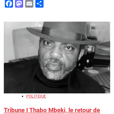
Facebook
Mastodon
Email
Partager
POLITIQUE
Tribune I Thabo Mbeki, le retour de