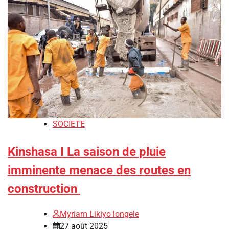
SOCIETE
Kinshasa I La saison de pluie
imminente menace des routes en
construction
Myriam Likiyo longele
27 août 2025