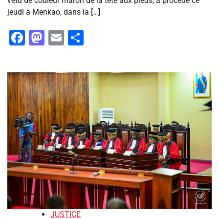
vêtu de couleur maron de la tête aux pieds, a procédé ce
jeudi à Menkao, dans la […]
Facebook
Mastodon
Email
Partager
JUSTICE