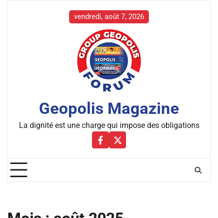
Skip
to
vendredi, août 7, 2026
content
Geopolis Magazine
La dignité est une charge qui impose des obligations
Facebbok
X