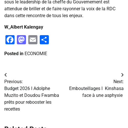
sous le leadership de la cheffe du Gouvernement est
attendue de briller et de faire rayonner la voix de la RDC
dans cette rencontre de tous les enjeux.
W_Albert Kalengay
Facebook
Mastodon
Email
Partager
Posted in
ECONOMIE
Navigation
Previous:
Next:
de
Budget 2026 I Adolphe
Embouteillages I Kinshasa
Muzito et Doudou Fwamba
face à une asphyxie
l’article
prêts pour rebooster les
recettes