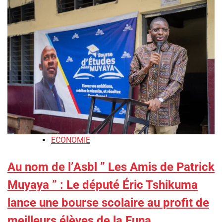
ECONOMIE
Au nom de l’Asbl ” Les Amis de Patrick
Muyaya ” : Le député Éric Tshikuma
lance une bourse scolaire au profit de
meilleurs élèves de la Funa