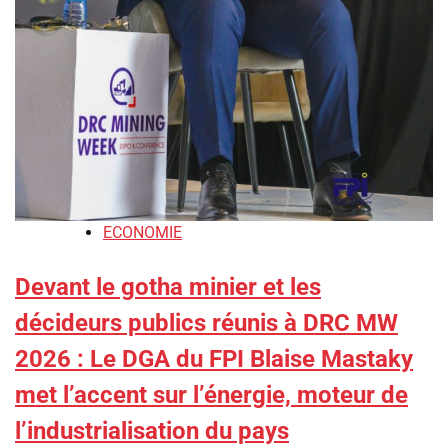
ECONOMIE
Devant le gotha minier et les
décideurs publics réunis à DRC MW
2026 : ‎Le DGA du FPI Blaise Mastaky
met l’accent sur l’énergie, moteur de
l’industrialisation du pays