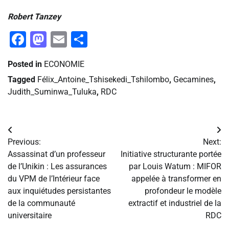
‎Robert Tanzey
Facebook
Mastodon
Email
Partager
Posted in
ECONOMIE
Tagged
Félix_Antoine_Tshisekedi_Tshilombo
,
Gecamines
,
Judith_Suminwa_Tuluka
,
RDC
Navigation
Previous:
Next:
de
Assassinat d’un professeur
Initiative structurante portée
de l’Unikin : Les assurances
par Louis Watum : MIFOR
l’article
du VPM de l’Intérieur face
appelée à transformer en
aux inquiétudes persistantes
profondeur le modèle
de la communauté
extractif et industriel de la
universitaire
RDC