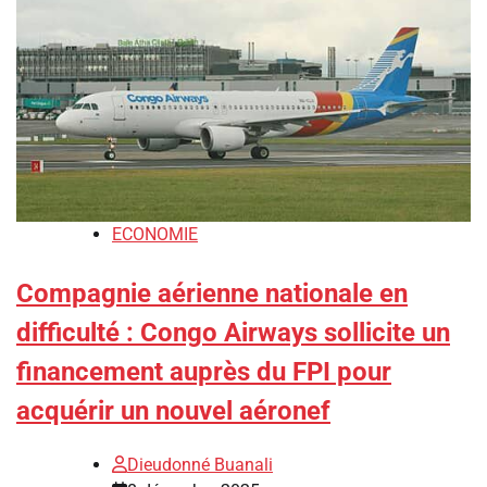
ECONOMIE
Compagnie aérienne nationale en
difficulté : Congo Airways sollicite un
financement auprès du FPI pour
acquérir un nouvel aéronef
Dieudonné Buanali