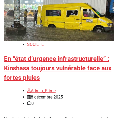
SOCIETE
En “état d’urgence infrastructurelle” :
Kinshasa toujours vulnérable face aux
fortes pluies
Admin_Prime
8 décembre 2025
0