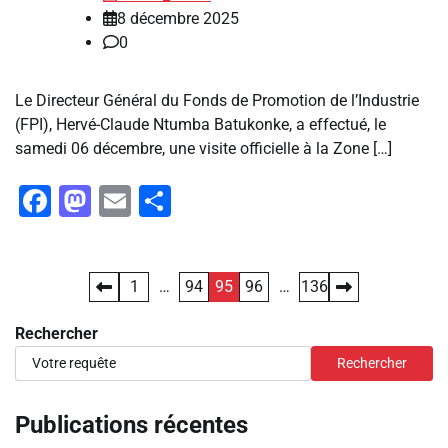
8 décembre 2025
0
Le Directeur Général du Fonds de Promotion de l’Industrie
(FPI), Hervé-Claude Ntumba Batukonke, a effectué, le
samedi 06 décembre, une visite officielle à la Zone […]
Facebook
Mastodon
Email
Partager
Pagination
1
…
94
95
96
…
136
des
Rechercher
publications
Rechercher
Publications récentes