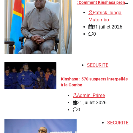
: Comment Kinshasa prend
progressivement le
Patrick Ilunga
contrôle du front
Mutombo
diplomatique
31 juillet 2026
0
SECURITE
Kinshasa : 578 suspects interpellés
à la Gombe
Admin_Prime
31 juillet 2026
0
SECURITE