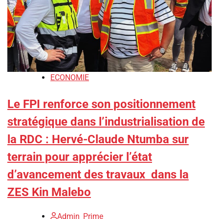
ECONOMIE
Le FPI renforce son positionnement
stratégique dans l’industrialisation de
la RDC : Hervé-Claude Ntumba sur
terrain pour apprécier l’état
d’avancement des travaux dans la
ZES Kin Malebo
Admin_Prime