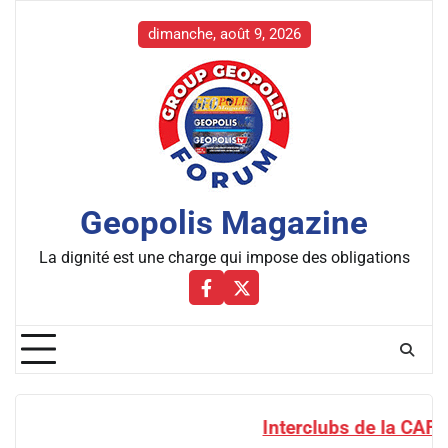
Skip
to
dimanche, août 9, 2026
content
Geopolis Magazine
La dignité est une charge qui impose des obligations
Facebbok
X
Interclubs de la CAF : un tirage aux fortunes 