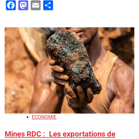
Facebook
Mastodon
Email
Partager
ECONOMIE
Mines RDC : Les exportations de