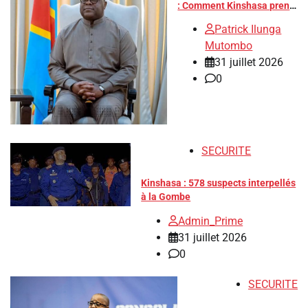
: Comment Kinshasa prend
progressivement le
Patrick Ilunga
contrôle du front
Mutombo
diplomatique
31 juillet 2026
0
SECURITE
Kinshasa : 578 suspects interpellés
à la Gombe
Admin_Prime
31 juillet 2026
0
SECURITE