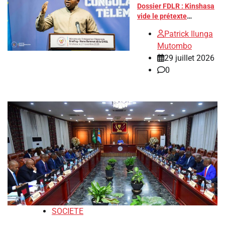
Dossier FDLR : Kinshasa
vide le prétexte
emblématique du
Patrick Ilunga
Rwanda
Mutombo
29 juillet 2026
0
SOCIETE