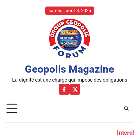
Skip
to
samedi, août 8, 2026
content
Geopolis Magazine
La dignité est une charge qui impose des obligations
Facebbok
X
Interclubs de la CAF : un tir