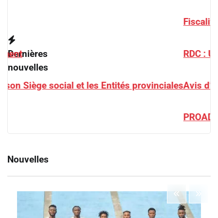
Fiscalité én RDC : Doudou Fw
Dernières
RDC : Un bureau de l’AUDA-N
nouvelles
les Entités provinciales
Avis d’appel d’offres : Le FP
PROADER : Une mission gouv
Nouvelles