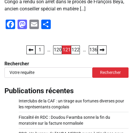
Congo a rendu son arrêt dans le procès de François Beya,
ancien conseiller spécial en matière […]
Facebook
Mastodon
Email
Partager
Pagination
1
…
120
121
122
…
136
des
Rechercher
publications
Rechercher
Publications récentes
Interclubs de la CAF : un tirage aux fortunes diverses pour
les représentants congolais
Fiscalité én RDC : Doudou Fwamba sonne la fin du
moratoire sur la facture normalisée