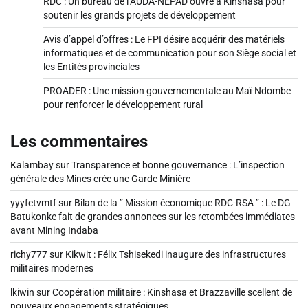
RDC : Un bureau de l’AUDA-NEPAD ouvre à Kinshasa pour
soutenir les grands projets de développement
Avis d’appel d’offres : Le FPI désire acquérir des matériels
informatiques et de communication pour son Siège social et
les Entités provinciales
PROADER : Une mission gouvernementale au Maï-Ndombe
pour renforcer le développement rural
Les commentaires
Kalambay
sur
Transparence et bonne gouvernance : L’inspection
générale des Mines crée une Garde Minière
yyyfetvmtf
sur
Bilan de la ” Mission économique RDC-RSA ” : Le DG
Batukonke fait de grandes annonces sur les retombées immédiates
avant Mining Indaba
richy777
sur
Kikwit : Félix Tshisekedi inaugure des infrastructures
militaires modernes
lkiwin
sur
Coopération militaire : Kinshasa et Brazzaville scellent de
nouveaux engagements stratégiques