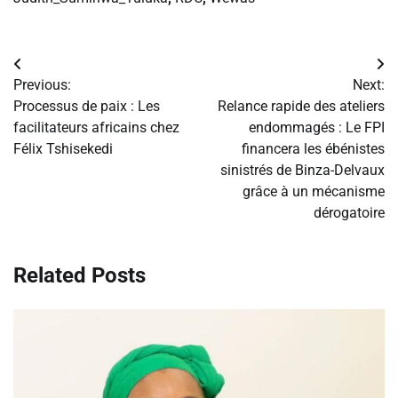
Navigation
Previous:
Next:
de
Processus de paix : Les
Relance rapide des ateliers
facilitateurs africains chez
endommagés : Le FPI
l’article
Félix Tshisekedi
financera les ébénistes
sinistrés de Binza-Delvaux
grâce à un mécanisme
dérogatoire
Related Posts