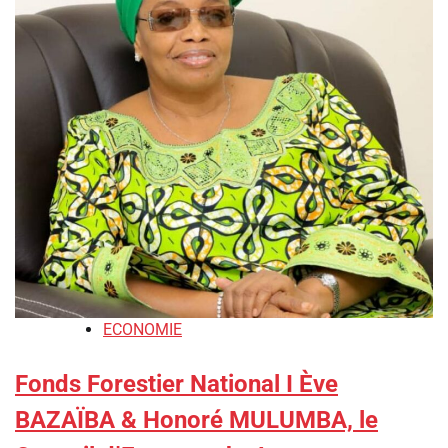
ECONOMIE
Fonds Forestier National I Ève
BAZAÏBA & Honoré MULUMBA, le