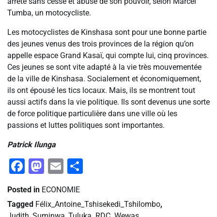
arrête sans cesse et abusé de son pouvoir, selon Marcel
Tumba, un motocycliste.
Les motocyclistes de Kinshasa sont pour une bonne partie
des jeunes venus des trois provinces de la région qu’on
appelle espace Grand Kasaï, qui compte lui, cinq provinces.
Ces jeunes se sont vite adapté à la vie très mouvementée
de la ville de Kinshasa. Socialement et économiquement,
ils ont épousé les tics locaux. Mais, ils se montrent tout
aussi actifs dans la vie politique. Ils sont devenus une sorte
de force politique particulière dans une ville où les
passions et luttes politiques sont importantes.
Patrick Ilunga
Facebook
Mastodon
Email
Partager
Posted in
ECONOMIE
Tagged
Félix_Antoine_Tshisekedi_Tshilombo
,
Judith_Suminwa_Tuluka
,
RDC
,
Wewas