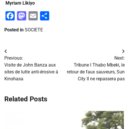
Myriam Likiyo
Facebook
Mastodon
Email
Partager
Posted in
SOCIETE
Navigation
Previous:
Next:
de
Visite de John Banza aux
Tribune I Thabo Mbeki, le
sites de lutte anti-érosive à
retour de faux sauveurs, Sun
l’article
Kinshasa
City II ne repassera pas
Related Posts