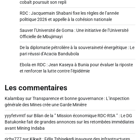
cobalt poursuit son repli
RDC : Jacquemain Shabani fixe les règles de l’année
politique 2026 et appelle à la cohésion nationale
Sauver l’Université de Goma : Une initiative de l’Université
Officielle de Mbujimayi
De la diplomatie pétrolière à la souveraineté énergétique : Le
pari réussi d’Acacia Bandubola
Ebola en RDC : Jean Kaseya à Bunia pour évaluer la riposte
et renforcer la lutte contre l’épidémie
Les commentaires
Kalambay
sur
Transparence et bonne gouvernance : L’inspection
générale des Mines crée une Garde Minière
yyyfetvmtf
sur
Bilan de la ” Mission économique RDC-RSA ” : Le DG
Batukonke fait de grandes annonces sur les retombées immédiates
avant Mining Indaba
richy777
sur
Kikwit : Félix Tshisekedi inaugure des infrastructures