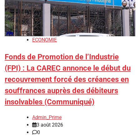
ECONOMIE
Fonds de Promotion de l’Industrie
(FPI) : ‎La CAREC annonce le début du
recouvrement forcé des créances en
souffrances auprès des débiteurs
insolvables (Communiqué)
Admin_Prime
3 août 2026
0