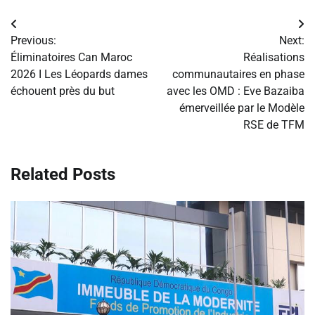
Navigation
Previous:
Next:
de
Éliminatoires Can Maroc
Réalisations
2026 I Les Léopards dames
communautaires en phase
l’article
échouent près du but
avec les OMD : Eve Bazaiba
émerveillée par le Modèle
RSE de TFM
Related Posts