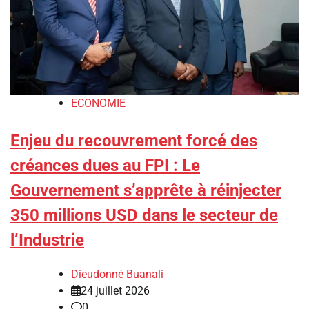
ECONOMIE
Enjeu du recouvrement forcé des
créances dues au FPI : Le
Gouvernement s’apprête à réinjecter
350 millions USD dans le secteur de
l’Industrie
Dieudonné Buanali
24 juillet 2026
0