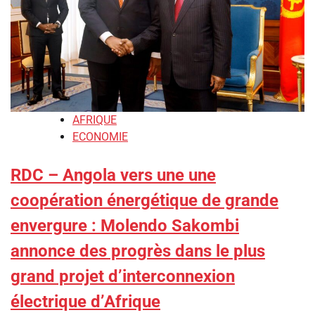
AFRIQUE
ECONOMIE
RDC – Angola vers une une
coopération énergétique de grande
envergure : ‎Molendo Sakombi
annonce des progrès dans le plus
grand projet d’interconnexion
électrique d’Afrique