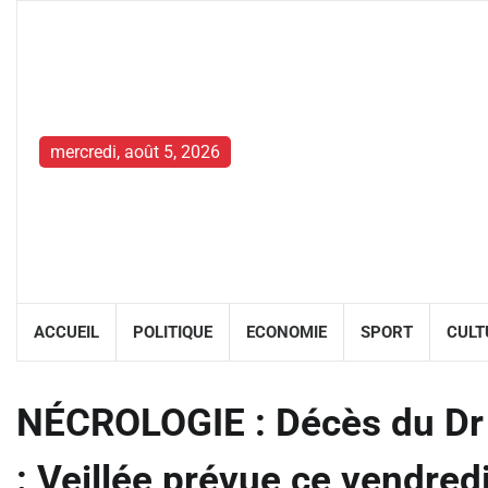
Skip
to
content
mercredi, août 5, 2026
ACCUEIL
POLITIQUE
ECONOMIE
SPORT
CULT
NÉCROLOGIE : Décès du D
: Veillée prévue ce vendred