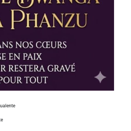
yualente
te