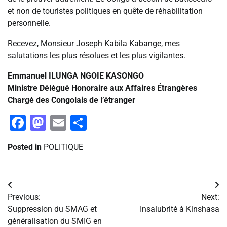
et non de touristes politiques en quête de réhabilitation
personnelle.
Recevez, Monsieur Joseph Kabila Kabange, mes
salutations les plus résolues et les plus vigilantes.
Emmanuel ILUNGA NGOIE KASONGO
Ministre Délégué Honoraire aux Affaires Étrangères
Chargé des Congolais de l’étranger
Facebook
Mastodon
Email
Partager
Posted in
POLITIQUE
Navigation
Previous:
Next:
de
Suppression du SMAG et
Insalubrité à Kinshasa
généralisation du SMIG en
l’article