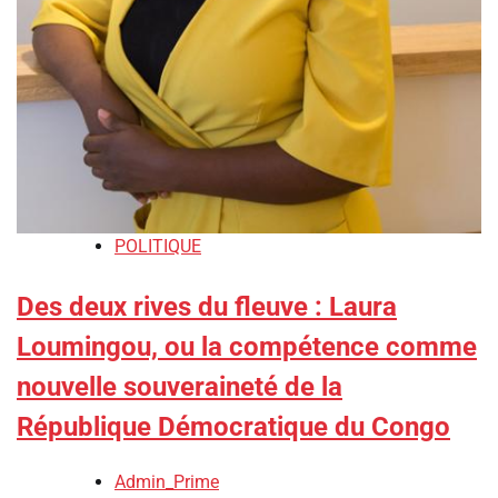
POLITIQUE
Des deux rives du fleuve : Laura
Loumingou, ou la compétence comme
nouvelle souveraineté de la
République Démocratique du Congo
Admin_Prime