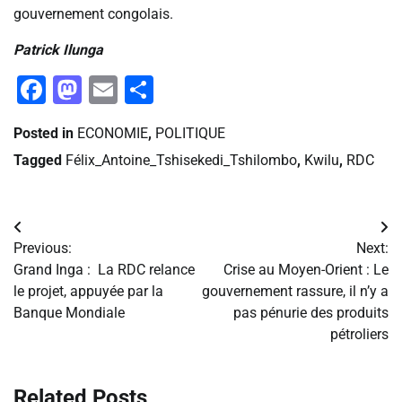
gouvernement congolais.
Patrick Ilunga
Facebook
Mastodon
Email
Partager
Posted in
ECONOMIE
,
POLITIQUE
Tagged
Félix_Antoine_Tshisekedi_Tshilombo
,
Kwilu
,
RDC
Navigation
Previous:
Next:
de
Grand Inga : La RDC relance
Crise au Moyen-Orient : Le
le projet, appuyée par la
gouvernement rassure, il n’y a
l’article
Banque Mondiale
pas pénurie des produits
pétroliers
Related Posts