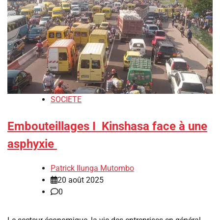
SOCIETE
Embouteillages I Kinshasa face à une
asphyxie
Patrick Ilunga Mutombo
20 août 2025
0