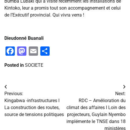
Bumba Lubaki qui a visité récemment les installations de
Kintoko, leur a promis tout son accompagnement et celui
de l’Exécutif provincial. Qui vivra verra !
‎Dieudonné Buanali
Facebook
Mastodon
Email
Partager
Posted in
SOCIETE
Navigation
Previous:
Next:
de
Kingabwa -infrastructures I
RDC – Amélioration du
La construction des routes,
climat des affaires I Loin des
l’article
source de tensions politiques
projecteurs, Guylain Nyembo
implémente le TNSE dans 18
ministères