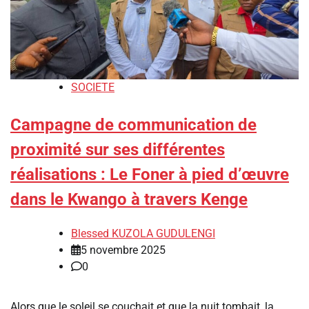
SOCIETE
Campagne de communication de
proximité sur ses différentes
réalisations : Le Foner à pied d’œuvre
dans le Kwango à travers Kenge
Blessed KUZOLA GUDULENGI
5 novembre 2025
0
Alors que le soleil se couchait et que la nuit tombait, la