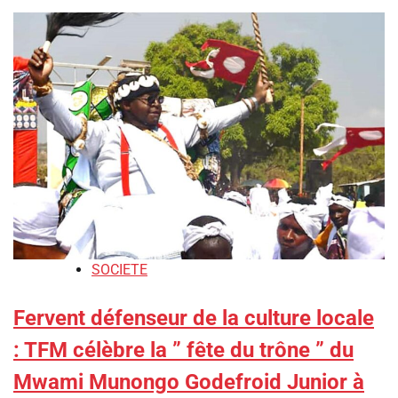
SOCIETE
Fervent défenseur de la culture locale
: TFM célèbre la ” fête du trône ” du
Mwami Munongo Godefroid Junior à