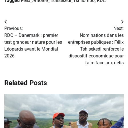
Tagged
Félix_Antoine_Tshisekedi_Tshilombo
,
RDC
Navigation
Previous:
Next:
de
RDC – Danemark : premier
Nominations dans les
test grandeur nature pour les
entreprises publiques : Félix
l’article
Léopards avant le Mondial
Tshisekedi renforce le
2026
dispositif économique pour
faire face aux défis
Related Posts