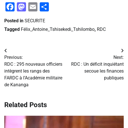
Facebook
Mastodon
Email
Partager
Posted in
SECURITE
Tagged
Félix_Antoine_Tshisekedi_Tshilombo
,
RDC
Navigation
Previous:
Next:
de
RDC : 295 nouveaux officiers
RDC : Un déficit inquiétant
intègrent les rangs des
secoue les finances
l’article
FARDC à l’Académie militaire
publiques
de Kananga
Related Posts