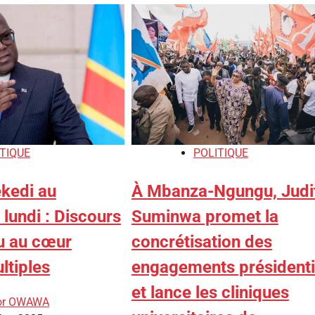
POLITIQUE
TIQUE
À Mbanza-Ngungu, Judi
ekedi au
Suminwa promet la
lundi : Discours
concrétisation des
du au cœur
engagements présidenti
ltiples
et lance les cliniques
ior OWAWA