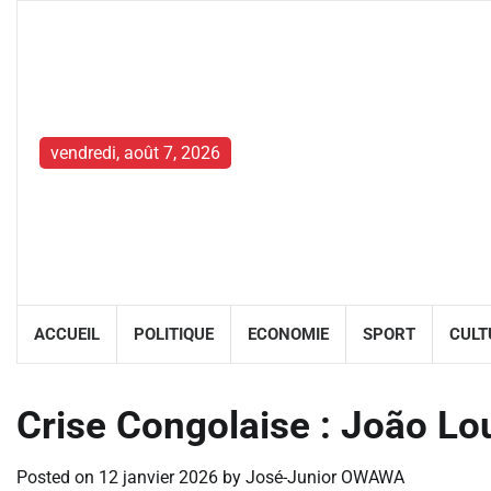
Skip
to
content
vendredi, août 7, 2026
ACCUEIL
POLITIQUE
ECONOMIE
SPORT
CULT
Crise Congolaise : João Lo
Posted on
12 janvier 2026
by
José-Junior OWAWA