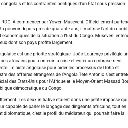
es congolais et les contraintes politiques d’un État sous pression
la RDC. À commencer par Yoweri Museveni. Officiellement parten
u pouvoir depuis près de quarante ans, il maîtrise l’art du doubl
et économiques de la situation à l’Est du Congo. Museveni enten
jeux dont son pays profite largement.
ongolaise est une priorité stratégique. João Lourenço privilégie u
mes africains pour contenir la crise et éviter un embrasement
recte. Le piste angolaise pour aider les processus de Doha et
re des affaires étrangères de l’Angola Téte António s’est entre
cial des États-Unis pour l’Afrique et le Moyen-Orient Massad Bo
épublique démocratique du Congo.
fflement. Les deux initiative étaient dans une petite impasse qui
ur capable de parler le langage des dirigeants africains, tout en
 diplomatique, c’est le profil du médiateur qui pourrait faire la