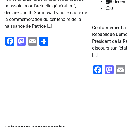
8 décem
boussole pour l’actuelle génération”,
0
déclare Judith Suminwa Dans le cadre de
la commémoration du centenaire de la
naissance de Patrice […]
Conformément à l
République Démoc
Facebook
Mastodon
Email
Partager
Président de la 
discours sur l’éta
[…]
Faceb
Ma