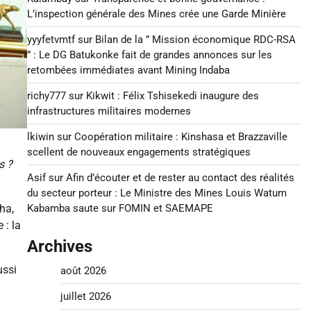
L’inspection générale des Mines crée une Garde Minière
yyyfetvmtf
sur
Bilan de la ” Mission économique RDC-RSA
” : Le DG Batukonke fait de grandes annonces sur les
retombées immédiates avant Mining Indaba
richy777
sur
Kikwit : Félix Tshisekedi inaugure des
infrastructures militaires modernes
lkiwin
sur
Coopération militaire : Kinshasa et Brazzaville
scellent de nouveaux engagements stratégiques
s ?
Asif
sur
Afin d’écouter et de rester au contact des réalités
du secteur porteur : Le Ministre des Mines Louis Watum
Kabamba saute sur FOMIN et SAEMAPE
ha,
 : la
Archives
ussi
août 2026
juillet 2026