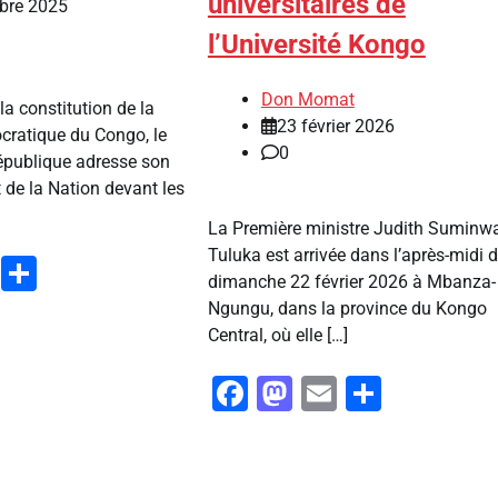
universitaires de
bre 2025
l’Université Kongo
Don Momat
a constitution de la
23 février 2026
ratique du Congo, le
0
République adresse son
t de la Nation devant les
La Première ministre Judith Suminw
Tuluka est arrivée dans l’après-midi 
ook
stodon
Email
Partager
dimanche 22 février 2026 à Mbanza-
Ngungu, dans la province du Kongo
Central, où elle […]
Facebook
Mastodon
Email
Partag