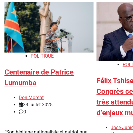
POLITIQUE
POLI
Centenaire de Patrice
Félix Tshis
Lumumba
Congrès ce 
Don Momat
très atten
23 juillet 2025
d’enjeux mu
0
José-Jun
“Son héritage nationaliste et patriotique,