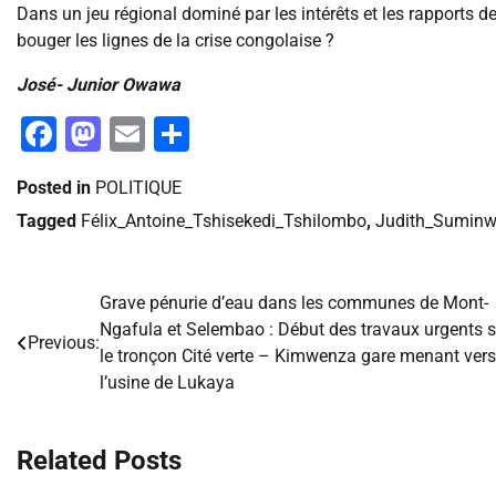
Dans un jeu régional dominé par les intérêts et les rapports de 
bouger les lignes de la crise congolaise ?
José- Junior Owawa
Facebook
Mastodon
Email
Partager
Posted in
POLITIQUE
Tagged
Félix_Antoine_Tshisekedi_Tshilombo
,
Judith_Suminw
Grave pénurie d’eau dans les communes de Mont-
Navigation
Ngafula et Selembao : Début des travaux urgents s
Previous:
de
le tronçon Cité verte – Kimwenza gare menant vers
l’usine de Lukaya
l’article
Related Posts