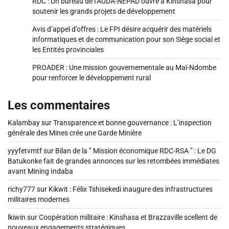
RDC : Un bureau de l’AUDA-NEPAD ouvre à Kinshasa pour
soutenir les grands projets de développement
Avis d’appel d’offres : Le FPI désire acquérir des matériels
informatiques et de communication pour son Siège social et
les Entités provinciales
PROADER : Une mission gouvernementale au Maï-Ndombe
pour renforcer le développement rural
Les commentaires
Kalambay
sur
Transparence et bonne gouvernance : L’inspection
générale des Mines crée une Garde Minière
yyyfetvmtf
sur
Bilan de la ” Mission économique RDC-RSA ” : Le DG
Batukonke fait de grandes annonces sur les retombées immédiates
avant Mining Indaba
richy777
sur
Kikwit : Félix Tshisekedi inaugure des infrastructures
militaires modernes
lkiwin
sur
Coopération militaire : Kinshasa et Brazzaville scellent de
nouveaux engagements stratégiques