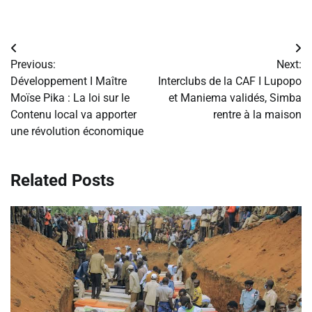
Navigation
Previous:
Next:
de
Développement I Maître
Interclubs de la CAF I Lupopo
Moïse Pika : La loi sur le
et Maniema validés, Simba
l’article
Contenu local va apporter
rentre à la maison
une révolution économique
Related Posts