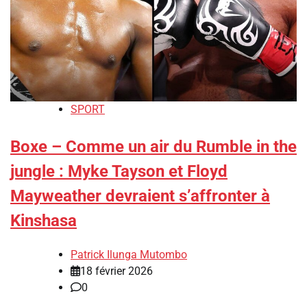
SPORT
Boxe – Comme un air du Rumble in the
jungle : Myke Tayson et Floyd
Mayweather devraient s’affronter à
Kinshasa
Patrick Ilunga Mutombo
18 février 2026
0