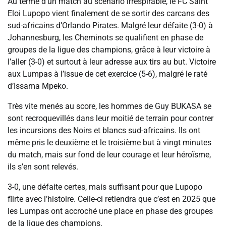
Au terme d’un match au scénario irrespirable, le FC Saint
Eloi Lupopo vient finalement de se sortir des carcans des
sud-africains d’Orlando Pirates. Malgré leur défaite (3-0) à
Johannesburg, les Cheminots se qualifient en phase de
groupes de la ligue des champions, grâce à leur victoire à
l’aller (3-0) et surtout à leur adresse aux tirs au but. Victoire
aux Lumpas à l’issue de cet exercice (5-6), malgré le raté
d’Issama Mpeko.
Très vite menés au score, les hommes de Guy BUKASA se
sont recroquevillés dans leur moitié de terrain pour contrer
les incursions des Noirs et blancs sud-africains. Ils ont
même pris le deuxième et le troisième but à vingt minutes
du match, mais sur fond de leur courage et leur héroïsme,
ils s’en sont relevés.
3-0, une défaite certes, mais suffisant pour que Lupopo
flirte avec l’histoire. Celle-ci retiendra que c’est en 2025 que
les Lumpas ont accroché une place en phase des groupes
de la ligue des champions.