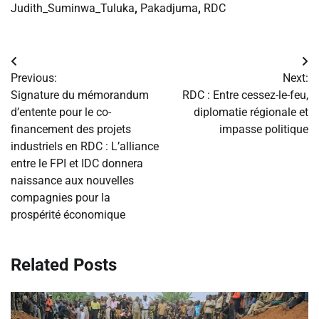
Judith_Suminwa_Tuluka
,
Pakadjuma
,
RDC
Navigation
Previous:
Next:
de
Signature du mémorandum
RDC : Entre cessez-le-feu,
d’entente pour le co-
diplomatie régionale et
l’article
financement des projets
impasse politique
industriels en RDC : L’alliance
entre le FPI et IDC donnera
naissance aux nouvelles
compagnies pour la
prospérité économique
Related Posts