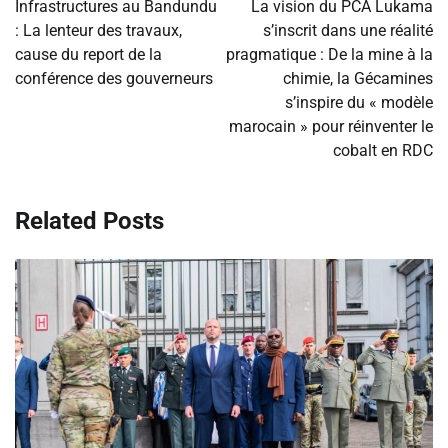
de
Infrastructures au Bandundu
La vision du PCA Lukama
: La lenteur des travaux,
s’inscrit dans une réalité
l’article
cause du report de la
pragmatique : De la mine à la
conférence des gouverneurs
chimie, la Gécamines
s’inspire du « modèle
marocain » pour réinventer le
cobalt en RDC
Related Posts