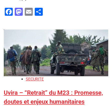
Facebook
Mastodon
Email
Partager
SECURITE
Uvira – “Retrait” du M23 : Promesse,
doutes et enjeux humanitaires