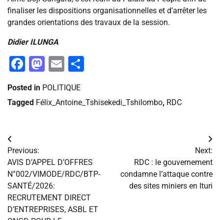
finaliser les dispositions organisationnelles et d’arrêter les
grandes orientations des travaux de la session.
Didier ILUNGA
Facebook
Mastodon
Email
Partager
Posted in
POLITIQUE
Tagged
Félix_Antoine_Tshisekedi_Tshilombo
,
RDC
Navigation
Previous:
Next:
de
AVIS D’APPEL D’OFFRES
RDC : le gouvernement
N°002/VIMODE/RDC/BTP-
condamne l’attaque contre
l’article
SANTÉ/2026:
des sites miniers en Ituri
RECRUTEMENT DIRECT
D’ENTREPRISES, ASBL ET