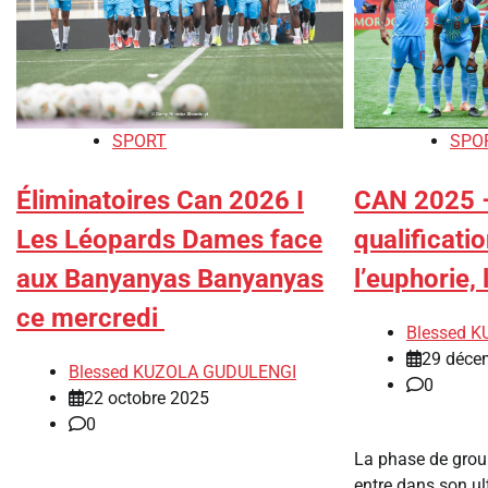
SPORT
SPO
Éliminatoires Can 2026 I
CAN 2025 –
Les Léopards Dames face
qualificati
aux Banyanyas Banyanyas
l’euphorie,
ce mercredi
Blessed 
29 déce
Blessed KUZOLA GUDULENGI
0
22 octobre 2025
0
La phase de grou
entre dans son ult