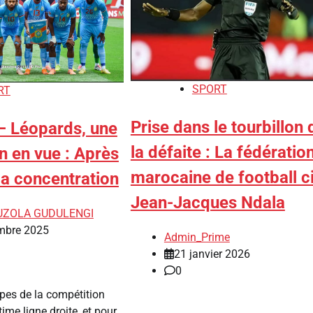
SPORT
RT
Prise dans le tourbillon 
 Léopards, une
la défaite : La fédératio
on en vue : Après
marocaine de football c
 la concentration
Jean-Jacques Ndala
KUZOLA GUDULENGI
mbre 2025
Admin_Prime
21 janvier 2026
0
pes de la compétition
ime ligne droite, et pour