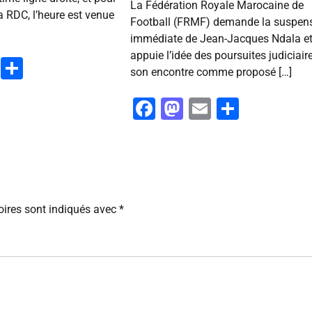
La Fédération Royale Marocaine de
a RDC, l’heure est venue
Football (FRMF) demande la suspen
immédiate de Jean-Jacques Ndala e
appuie l’idée des poursuites judiciair
ook
stodon
Email
Partager
son encontre comme proposé […]
Facebook
Mastodon
Email
Partag
ires sont indiqués avec
*