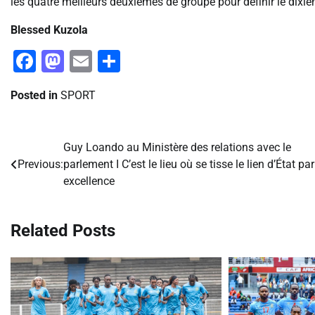
les quatre meilleurs deuxièmes de groupe pour définir le dixièm
Blessed Kuzola
Facebook
Mastodon
Email
Partager
Posted in
SPORT
Guy Loando au Ministère des relations avec le
Navigation
Previous:
parlement I C’est le lieu où se tisse le lien d’État par
de
excellence
l’article
Related Posts