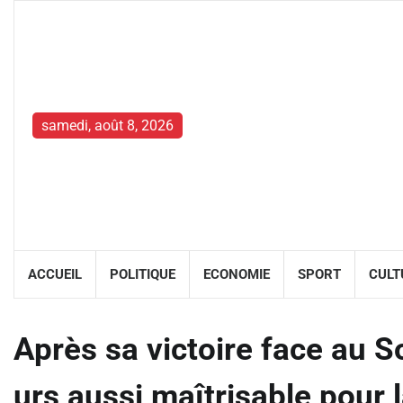
Skip
to
content
samedi, août 8, 2026
ACCUEIL
POLITIQUE
ECONOMIE
SPORT
CULT
Après sa victoire face au S
urs aussi maîtrisable pour