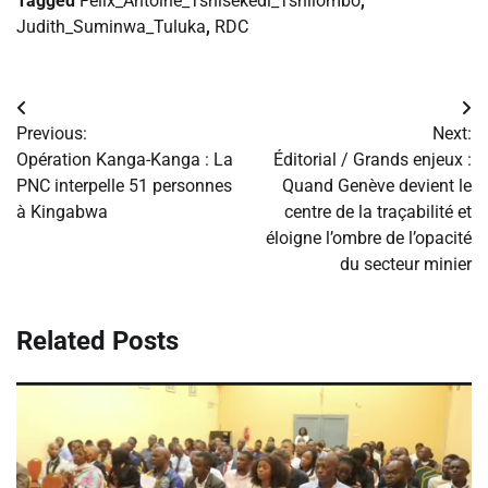
Tagged
Félix_Antoine_Tshisekedi_Tshilombo
,
Judith_Suminwa_Tuluka
,
RDC
Navigation
Previous:
Next:
de
Opération Kanga-Kanga : La
Éditorial / Grands enjeux :
PNC interpelle 51 personnes
Quand Genève devient le
l’article
à Kingabwa
centre de la traçabilité et
éloigne l’ombre de l’opacité
du secteur minier
Related Posts