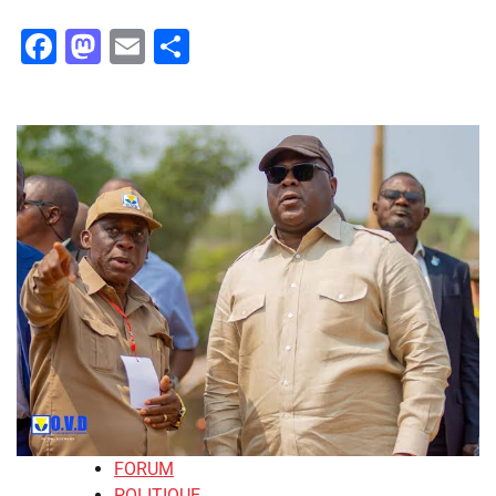
Facebook
Mastodon
Email
Partager
FORUM
POLITIQUE