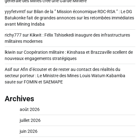
générale des Mines crée une Garde Minière
yyyfetvmtf
sur
Bilan de la ” Mission économique RDC-RSA ” : Le DG
Batukonke fait de grandes annonces sur les retombées immédiates
avant Mining Indaba
richy777
sur
Kikwit : Félix Tshisekedi inaugure des infrastructures
militaires modernes
lkiwin
sur
Coopération militaire : Kinshasa et Brazzaville scellent de
nouveaux engagements stratégiques
Asif
sur
Afin d’écouter et de rester au contact des réalités du
secteur porteur : Le Ministre des Mines Louis Watum Kabamba
saute sur FOMIN et SAEMAPE
Archives
août 2026
juillet 2026
juin 2026