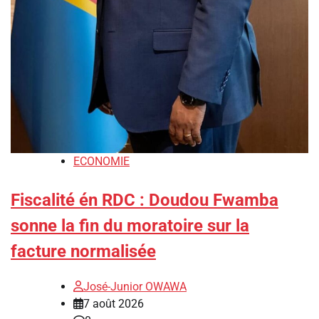
ECONOMIE
Fiscalité én RDC : Doudou Fwamba
sonne la fin du moratoire sur la
facture normalisée
José-Junior OWAWA
7 août 2026