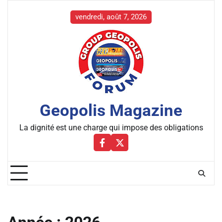
Skip
to
vendredi, août 7, 2026
content
Geopolis Magazine
La dignité est une charge qui impose des obligations
Facebbok
X