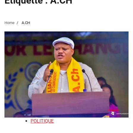
Étiquette :
A.CH
Home
A.CH
POLITIQUE