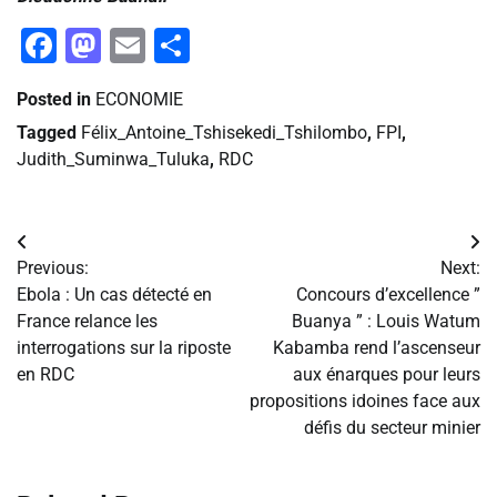
Facebook
Mastodon
Email
Partager
Posted in
ECONOMIE
Tagged
Félix_Antoine_Tshisekedi_Tshilombo
,
FPI
,
Judith_Suminwa_Tuluka
,
RDC
Navigation
Previous:
Next:
de
Ebola : Un cas détecté en
Concours d’excellence ”
France relance les
Buanya ” : Louis Watum
l’article
interrogations sur la riposte
Kabamba rend l’ascenseur
en RDC
aux énarques pour leurs
propositions idoines face aux
défis du secteur minier