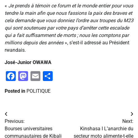
«
Je prends à témoin ce forum et le monde entier pour vous
tendre la main afin que nous fassions la paix des braves et
cela demande que vous donniez l’ordre aux troupes du M23
qui sont soutenues par votre pays d’arrêter cette escalade
qui a fait suffisamment de morts ; nous les comptons par
millions depuis des années
», s’est-il adressé au Président
rwandais.
José-Junior OWAWA
Facebook
Mastodon
Email
Partager
Posted in
POLITIQUE
Navigation
Previous:
Next:
de
Bourses universitaires
Kinshasa I L’anarchie du
communautaires de Kibali
secteur moto alimente-t-elle
l’article