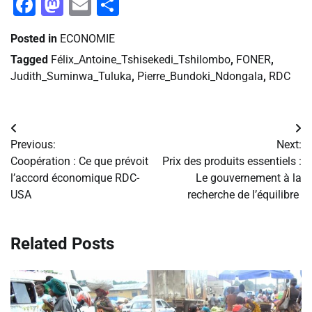
Facebook
Mastodon
Email
Partager
Posted in
ECONOMIE
Tagged
Félix_Antoine_Tshisekedi_Tshilombo
,
FONER
,
Judith_Suminwa_Tuluka
,
Pierre_Bundoki_Ndongala
,
RDC
Navigation
Previous:
Next:
de
Coopération : Ce que prévoit
Prix des produits essentiels :
l’accord économique RDC-
Le gouvernement à la
l’article
USA
recherche de l’équilibre
Related Posts