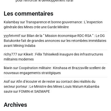
pour renforcer le développement rural
Les commentaires
Kalambay
sur
Transparence et bonne gouvernance : L’inspection
générale des Mines crée une Garde Minière
yyyfetvmtf
sur
Bilan de la ” Mission économique RDC-RSA ” : Le DG
Batukonke fait de grandes annonces sur les retombées immédiates
avant Mining Indaba
richy777
sur
Kikwit : Félix Tshisekedi inaugure des infrastructures
militaires modernes
lkiwin
sur
Coopération militaire : Kinshasa et Brazzaville scellent de
nouveaux engagements stratégiques
Asif
sur
Afin d’écouter et de rester au contact des réalités du
secteur porteur : Le Ministre des Mines Louis Watum Kabamba
saute sur FOMIN et SAEMAPE
Archives