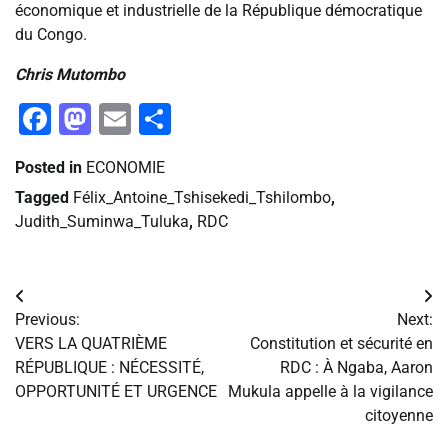
économique et industrielle de la République démocratique
du Congo.
Chris Mutombo
Facebook
Mastodon
Email
Partager
Posted in
ECONOMIE
Tagged
Félix_Antoine_Tshisekedi_Tshilombo
,
Judith_Suminwa_Tuluka
,
RDC
Navigation
Previous:
Next:
de
VERS LA QUATRIÈME
Constitution et sécurité en
RÉPUBLIQUE : NÉCESSITÉ,
RDC : À Ngaba, Aaron
l’article
OPPORTUNITÉ ET URGENCE
Mukula appelle à la vigilance
citoyenne