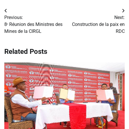
Navigation
Previous:
Next:
de
8ᵉ Réunion des Ministres des
Construction de la paix en
Mines de la CIRGL
RDC
l’article
Related Posts