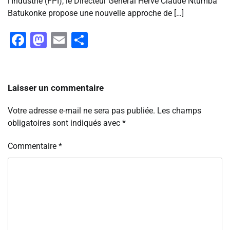
l’Industrie (FPI), le Directeur Général Hervé Claude Ntumba
Batukonke propose une nouvelle approche de […]
Facebook
Mastodon
Email
Partager
Laisser un commentaire
Votre adresse e-mail ne sera pas publiée.
Les champs
obligatoires sont indiqués avec
*
Commentaire
*