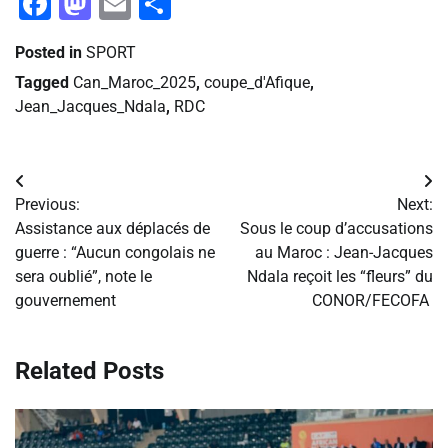
Facebook
Mastodon
Email
Partager
Posted in
SPORT
Tagged
Can_Maroc_2025
,
coupe_d'Afique
,
Jean_Jacques_Ndala
,
RDC
Navigation
Previous:
Next:
de
Assistance aux déplacés de
Sous le coup d’accusations
guerre : “Aucun congolais ne
au Maroc : Jean-Jacques
l’article
sera oublié”, note le
Ndala reçoit les “fleurs” du
gouvernement
CONOR/FECOFA
Related Posts