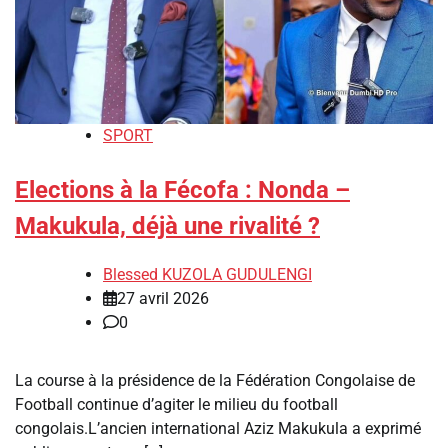
SPORT
Elections à la Fécofa : ‎Nonda –
Makukula, déjà une rivalité ?
Blessed KUZOLA GUDULENGI
27 avril 2026
0
La course à la présidence de la Fédération Congolaise de
Football continue d’agiter le milieu du football
congolais.‎‎L’ancien international Aziz Makukula a exprimé