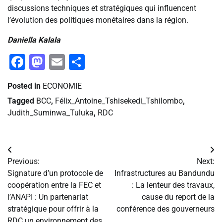
discussions techniques et stratégiques qui influencent
l’évolution des politiques monétaires dans la région.
Daniella Kalala
Facebook
Mastodon
Email
Partager
Posted in
ECONOMIE
Tagged
BCC
,
Félix_Antoine_Tshisekedi_Tshilombo
,
Judith_Suminwa_Tuluka
,
RDC
Navigation
Previous:
Next:
de
Signature d’un protocole de
Infrastructures au Bandundu
coopération entre la FEC et
: La lenteur des travaux,
l’article
l’ANAPI : Un partenariat
cause du report de la
stratégique pour offrir à la
conférence des gouverneurs
RDC un environnement des