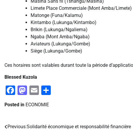
Masina Sans fil (Tshangu/Masina)
Limete Place Commerciale (Mont Amba/Limete)
Matonge (Funa/Kalamu)
Kintambo (Lukunga/Kintambo)
Brikin (Lukunga/Ngaliema)
Ngaba (Mont Amba/Ngaba)
Aviateurs (Lukunga/Gombe)
Siège (Lukunga/Gombe)
Ces horaires sont valables durant toute la période d’applicatio
Blessed Kuzola
Facebook
Mastodon
Email
Partager
Posted in
ECONOMIE
Previous:
Solidarité économique et responsabilité financière
Navigation