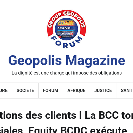
Geopolis Magazine
La dignité est une charge qui impose des obligations
URE
SOCIETE
FORUM
AFRIQUE
JUSTICE
SANT
ions des clients I La BCC t
iales, Equity BCDC exécute