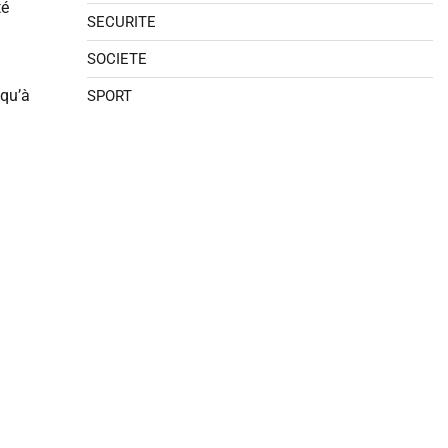
té
SECURITE
SOCIETE
squ’à
SPORT