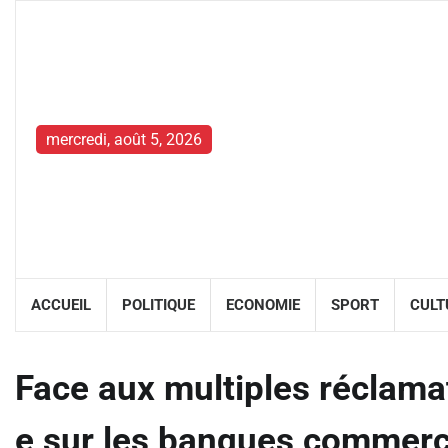
Skip
to
content
mercredi, août 5, 2026
ACCUEIL
POLITIQUE
ECONOMIE
SPORT
CULT
Face aux multiples réclamat
e sur les banques commerc