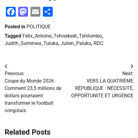
Facebook
Mastodon
Email
Partager
Posted in
POLITIQUE
Tagged
Félix_Antoine_Tshisekedi_Tshilombo
,
Judith_Suminwa_Tuluka
,
Julien_Paluku
,
RDC
Navigation
Previous:
Next:
de
Coupe du Monde 2026 :
VERS LA QUATRIÈME
Comment 23,5 millions de
RÉPUBLIQUE : NÉCESSITÉ,
l’article
dollars pourraient
OPPORTUNITÉ ET URGENCE
transformer le football
congolais
Related Posts