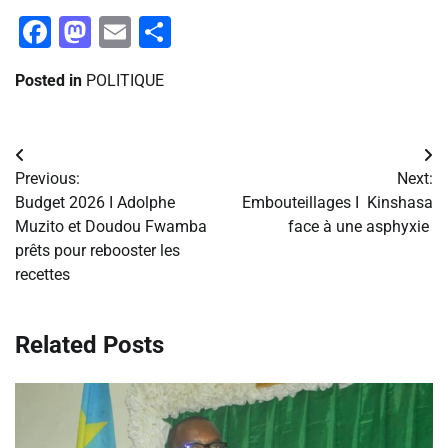
Facebook
Mastodon
Email
Partager
Posted in
POLITIQUE
Navigation
Previous:
Next:
de
Budget 2026 I Adolphe
Embouteillages I Kinshasa
Muzito et Doudou Fwamba
face à une asphyxie
l’article
prêts pour rebooster les
recettes
Related Posts