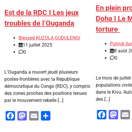
En plein p
Est de la RDC I Les jeux
Doha I Le M
troubles de l’Ouganda
torture
Blessed KUZOLA GUDULENGI
Patrick I
11 juillet 2025
8 août 
0
0
L’Ouganda a rouvert jeudi plusieurs
Le mois de juillet
postes-frontières avec la République
populations civile
démocratique du Congo (RDC), y compris
dans le Kivu. Aut
des zones proches des positions tenues
des […]
par le mouvement rebelle […]
Faceb
Ma
Facebook
Mastodon
Email
Partager