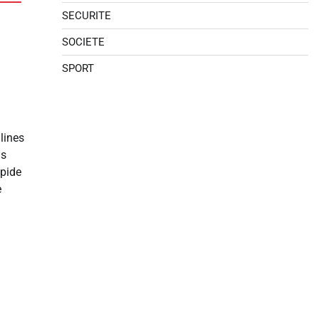
SECURITE
SOCIETE
SPORT
lines
is
apide
e
er