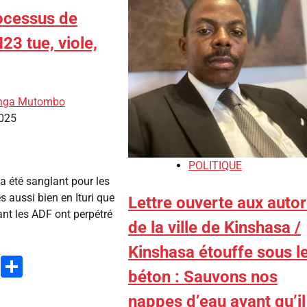
rocessus de
23 tue, viole,
lunga Mutombo
2025
POLITIQUE
 a été sanglant pour les
s aussi bien en Ituri que
Lettre ouverte aux autor
ant les ADF ont perpétré
de la ville de Kinshasa /
Kinshasa étouffe sous l
ook
stodon
Email
Partager
béton : Sauvons nos
nappes d’eau avant qu’il