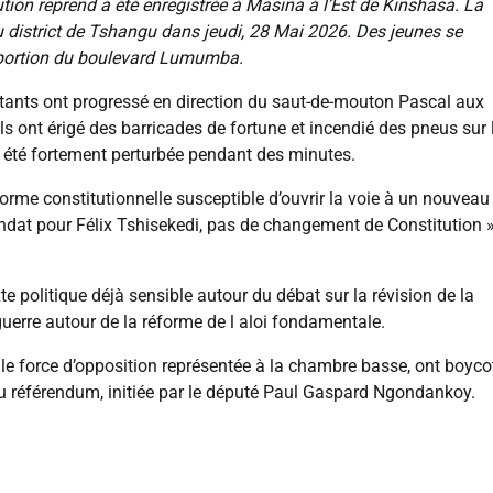
ion reprend a été enregistrée à Masina à l’Est de Kinshasa. La
district de Tshangu dans jeudi, 28 Mai 2026. Des jeunes se
e portion du boulevard Lumumba.
tants ont progressé en direction du saut-de-mouton Pascal aux
Ils ont érigé des barricades de fortune et incendié des pneus sur 
a été fortement perturbée pendant des minutes.
orme constitutionnelle susceptible d’ouvrir la voie à un nouveau
ndat pour Félix Tshisekedi, pas de changement de Constitution »
 politique déjà sensible autour du débat sur la révision de la
guerre autour de la réforme de l aloi fondamentale.
le force d’opposition représentée à la chambre basse, ont boyco
 du référendum, initiée par le député Paul Gaspard Ngondankoy.