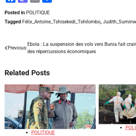
Posted in
POLITIQUE
Tagged
Félix_Antoine_Tshisekedi_Tshilombo
,
Judith_Suminw
Ebola : La suspension des vols vers Bunia fait crai
Navigation
Previous:
des répercussions économiques
de
l’article
Related Posts
POLI
POLITIQUE