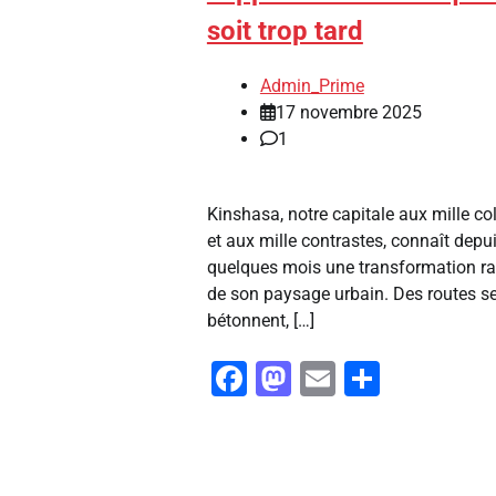
soit trop tard
Admin_Prime
17 novembre 2025
1
Kinshasa, notre capitale aux mille col
et aux mille contrastes, connaît depu
quelques mois une transformation r
de son paysage urbain. Des routes s
bétonnent, […]
Facebook
Mastodon
Email
Partag