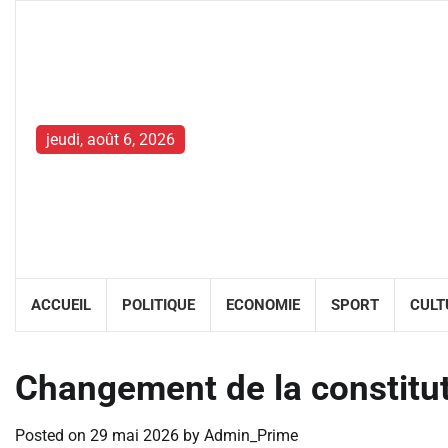
Skip
to
content
jeudi, août 6, 2026
ACCUEIL
POLITIQUE
ECONOMIE
SPORT
CULT
Changement de la constitu
Posted on
29 mai 2026
by
Admin_Prime