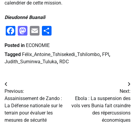
calendrier de cette mission.
‎Dieudonné Buanali
Facebook
Mastodon
Email
Partager
Posted in
ECONOMIE
Tagged
Félix_Antoine_Tshisekedi_Tshilombo
,
FPI
,
Judith_Suminwa_Tuluka
,
RDC
Navigation
Previous:
Next:
de
Assainissement de Zando :
Ebola : La suspension des
La Défense nationale sur le
vols vers Bunia fait craindre
l’article
terrain pour évaluer les
des répercussions
mesures de sécurité
économiques