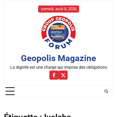
Skip
to
samedi, août 8, 2026
content
Geopolis Magazine
La dignité est une charge qui impose des obligations
Facebbok
X