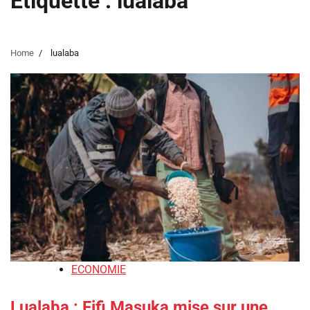
Étiquette :
lualaba
Home
lualaba
ECONOMIE
Lualaba : Fifi Masuka mise sur une