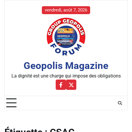
Skip
to
vendredi, août 7, 2026
content
Geopolis Magazine
La dignité est une charge qui impose des obligations
Facebbok
X