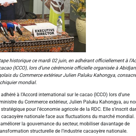
e historique ce mardi 02 juin, en adhérant officiellement à l’A
cacao (ICCO), lors d’une cérémonie officielle organisée à Abidjan
congolais du Commerce extérieur Julien Paluku Kahongya, consacre
échiquier mondial.
dhéré à l’Accord international sur le cacao (ICCO) lors d’une
le ministre du Commerce extérieur, Julien Paluku Kahongya, au n
tratégique pour l’économie agricole de la RDC. Elle s’inscrit da
lière cacaoyère nationale face aux fluctuations du marché mondial.
 améliorer la gouvernance du secteur, mobiliser davantage de
nsformation structurelle de l’industrie cacaoyère nationale.