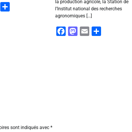
la production agricole, la Station de
ook
stodon
Email
Partager
l’Institut national des recherches
agronomiques […]
Facebook
Mastodon
Email
Partag
ires sont indiqués avec
*