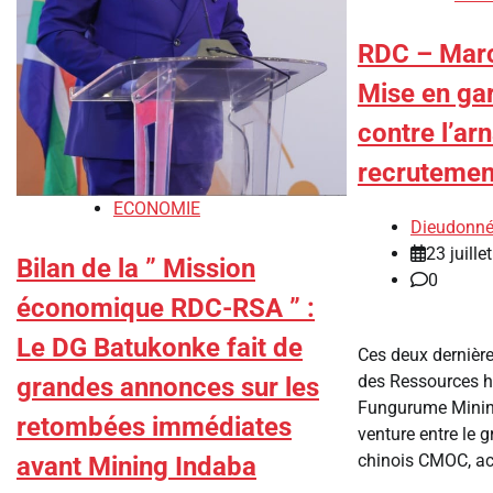
RDC – Marc
Mise en ga
contre l’ar
recrutemen
ECONOMIE
Dieudonné
23 juille
Bilan de la ” Mission
0
économique RDC-RSA ” :
Le DG Batukonke fait de
‎Ces deux dernièr
des Ressources 
grandes annonces sur les
Fungurume Mining
retombées immédiates
venture entre le 
chinois CMOC, act
avant Mining Indaba