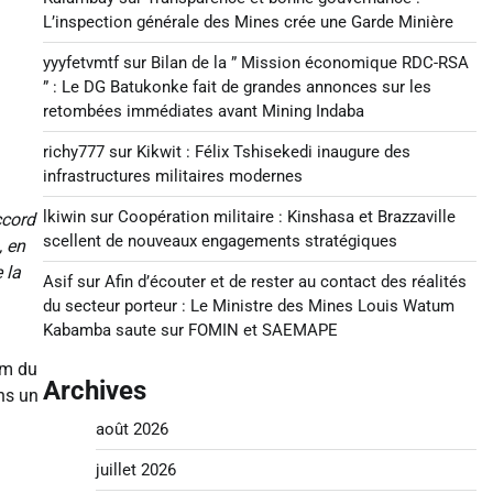
L’inspection générale des Mines crée une Garde Minière
yyyfetvmtf
sur
Bilan de la ” Mission économique RDC-RSA
” : Le DG Batukonke fait de grandes annonces sur les
retombées immédiates avant Mining Indaba
richy777
sur
Kikwit : Félix Tshisekedi inaugure des
infrastructures militaires modernes
lkiwin
sur
Coopération militaire : Kinshasa et Brazzaville
ccord
scellent de nouveaux engagements stratégiques
, en
 la
Asif
sur
Afin d’écouter et de rester au contact des réalités
du secteur porteur : Le Ministre des Mines Louis Watum
Kabamba saute sur FOMIN et SAEMAPE
om du
Archives
ns un
août 2026
juillet 2026