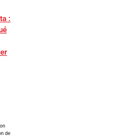
ta :
lué
ier
ion
on de