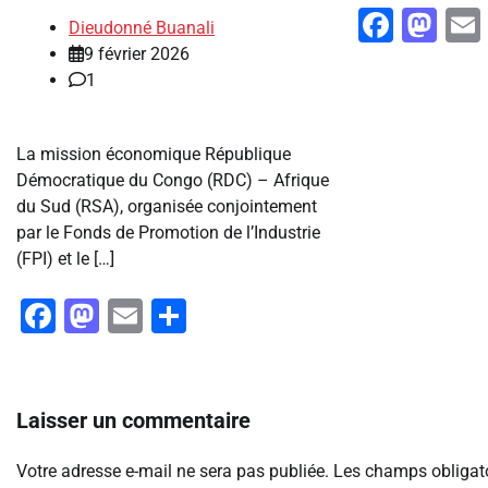
Faceb
Ma
Dieudonné Buanali
9 février 2026
1
La mission économique République
Démocratique du Congo (RDC) – Afrique
du Sud (RSA), organisée conjointement
par le Fonds de Promotion de l’Industrie
(FPI) et le […]
Facebook
Mastodon
Email
Partager
Laisser un commentaire
Votre adresse e-mail ne sera pas publiée.
Les champs obligato