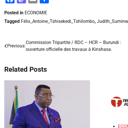
Posted in
ECONOMIE
Tagged
Félix_Antoine_Tshisekedi_Tshilombo
,
Judith_Suminw
Commission Tripartite / RDC – HCR – Burundi :
Navigation
Previous:
ouverture officielle des travaux à Kinshasa.
de
l’article
Related Posts
ECO