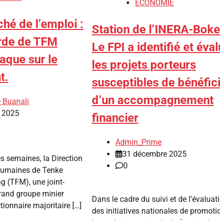
ECONOMIE
hé de l’emploi :
Station de l’INERA-Boke
rde de TFM
Le FPI a identifié et éva
naque sur le
les projets porteurs
t.
susceptibles de bénéfic
d’un accompagnement
 Buanali
t 2025
financier
Admin_Prime
31 décembre 2025
es semaines, la Direction
0
humaines de Tenke
 (TFM), une joint-
grand groupe minier
Dans le cadre du suivi et de l’évaluat
ionnaire majoritaire […]
des initiatives nationales de promoti