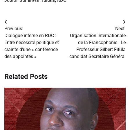
Judith_Suminwa_Tuluka
,
RDC
Navigation
Previous:
Next:
de
Dialogue interne en RDC :
Organisation internationale
Entre nécessité politique et
de la Francophonie : Le
l’article
crainte d’une « conférence
Professeur Gilbert Fitula
des appointés »
candidat Secrétaire Général
Related Posts