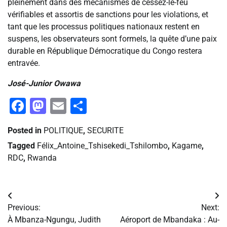
pleinement dans des mécanismes de cessez-le-feu
vérifiables et assortis de sanctions pour les violations, et
tant que les processus politiques nationaux restent en
suspens, les observateurs sont formels, la quête d’une paix
durable en République Démocratique du Congo restera
entravée.
José-Junior Owawa
Facebook
Mastodon
Email
Partager
Posted in
POLITIQUE
,
SECURITE
Tagged
Félix_Antoine_Tshisekedi_Tshilombo
,
Kagame
,
RDC
,
Rwanda
Navigation
Previous:
Next:
de
À Mbanza-Ngungu, Judith
Aéroport de Mbandaka : Au-