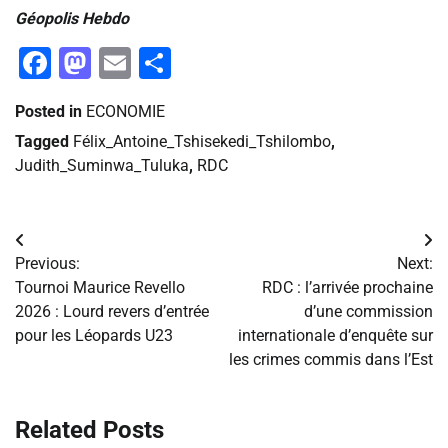
Géopolis Hebdo
Facebook
Mastodon
Email
Partager
Posted in
ECONOMIE
Tagged
Félix_Antoine_Tshisekedi_Tshilombo
,
Judith_Suminwa_Tuluka
,
RDC
Navigation
Previous:
Next:
de
Tournoi Maurice Revello
RDC : l’arrivée prochaine
2026 : Lourd revers d’entrée
d’une commission
l’article
pour les Léopards U23
internationale d’enquête sur
les crimes commis dans l’Est
Related Posts