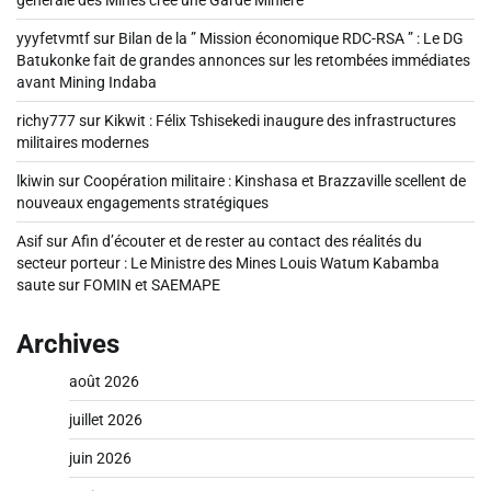
générale des Mines crée une Garde Minière
yyyfetvmtf
sur
Bilan de la ” Mission économique RDC-RSA ” : Le DG
Batukonke fait de grandes annonces sur les retombées immédiates
avant Mining Indaba
richy777
sur
Kikwit : Félix Tshisekedi inaugure des infrastructures
militaires modernes
lkiwin
sur
Coopération militaire : Kinshasa et Brazzaville scellent de
nouveaux engagements stratégiques
Asif
sur
Afin d’écouter et de rester au contact des réalités du
secteur porteur : Le Ministre des Mines Louis Watum Kabamba
saute sur FOMIN et SAEMAPE
Archives
août 2026
juillet 2026
juin 2026