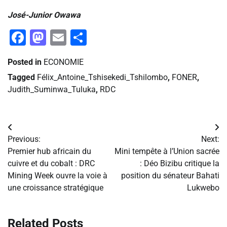
José-Junior Owawa
Facebook
Mastodon
Email
Partager
Posted in
ECONOMIE
Tagged
Félix_Antoine_Tshisekedi_Tshilombo
,
FONER
,
Judith_Suminwa_Tuluka
,
RDC
Navigation
Previous:
Next:
de
Premier hub africain du
Mini tempête à l’Union sacrée
cuivre et du cobalt : DRC
: Déo Bizibu critique la
l’article
Mining Week ouvre la voie à
position du sénateur Bahati
une croissance stratégique
Lukwebo
Related Posts