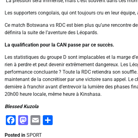
La pression sera immense, mais c’est souvent dans ces momen
Les supporters congolais, qui ont toujours cru en leur équipe,
Ce match Botswana vs RDC est bien plus qu’une rencontre de fo
définira la suite de l’aventure des Léopards.
La qualification pour la CAN passe par ce succès.
Les statistiques du groupe D sont implacables et la marge d’err
rien à perdre et peut devenir extrêmement dangereux. Les Léop
performance concluante ? Toute la RDC retiendra son souffle. L
maintenant de la concrétiser par une victoire sans appel. Le 
dernière à franchir avant d’entrevoir la lumière des phases fi
20h00 heure locale, même heure à Kinshasa.
Blessed Kuzola
Facebook
Mastodon
Email
Partager
Posted in
SPORT