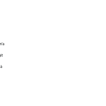
n’a
it
 à