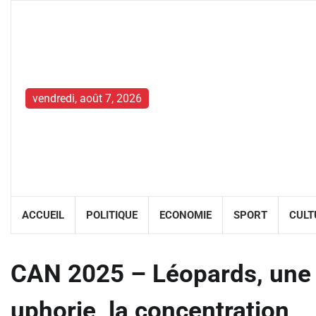
Skip
to
content
vendredi, août 7, 2026
ACCUEIL
POLITIQUE
ECONOMIE
SPORT
CULT
CAN 2025 – Léopards, une qu
uphorie, la concentration