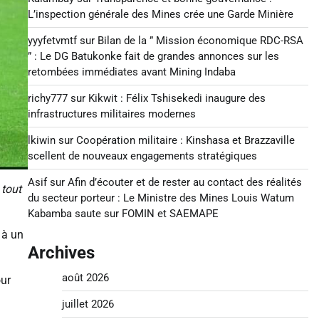
L’inspection générale des Mines crée une Garde Minière
yyyfetvmtf
sur
Bilan de la ” Mission économique RDC-RSA
” : Le DG Batukonke fait de grandes annonces sur les
retombées immédiates avant Mining Indaba
richy777
sur
Kikwit : Félix Tshisekedi inaugure des
infrastructures militaires modernes
lkiwin
sur
Coopération militaire : Kinshasa et Brazzaville
scellent de nouveaux engagements stratégiques
Asif
sur
Afin d’écouter et de rester au contact des réalités
 tout
du secteur porteur : Le Ministre des Mines Louis Watum
Kabamba saute sur FOMIN et SAEMAPE
 à un
Archives
août 2026
our
juillet 2026