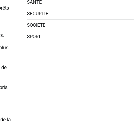
SANTE
prêts
SECURITE
SOCIETE
s.
SPORT
plus
D de
pris
de la