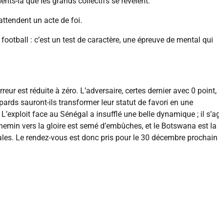
ts-là que les grands collectifs se révèlent.
 attendent un acte de foi.
otball : c’est un test de caractère, une épreuve de mental qui
eur est réduite à zéro. L’adversaire, certes dernier avec 0 point, 
ards sauront-ils transformer leur statut de favori en une
’exploit face au Sénégal a insufflé une belle dynamique ; il s’ag
chemin vers la gloire est semé d’embûches, et le Botswana est la
nales. Le rendez-vous est donc pris pour le 30 décembre prochain