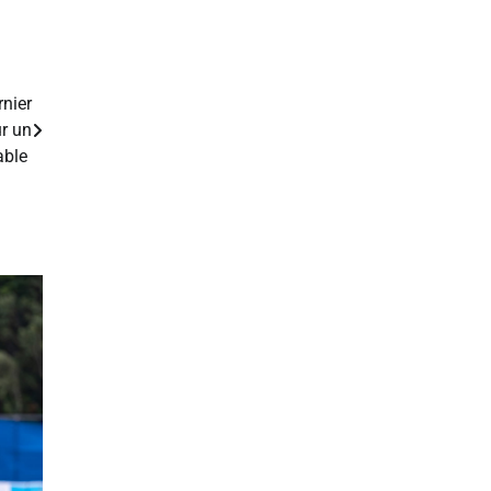
rnier
r un
sable