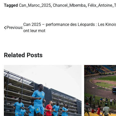
Tagged
Can_Maroc_2025
,
Chancel_Mbemba
,
Félix_Antoine_
Can 2025 – performance des Léopards : Les Kinoi
Navigation
Previous:
ont leur mot
de
l’article
Related Posts